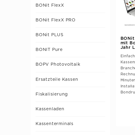
BONit FlexX
BONit FlexX PRO
BONit PLUS
BONit
mit B
Jahr L
BONIT Pure
Einfac
Kassens
BOPV Photovoltaik
Branche
Rechnu
Ersatzteile Kassen
Minute
Install
Bondru
Fiskalisierung
Kassenladen
Kassenterminals