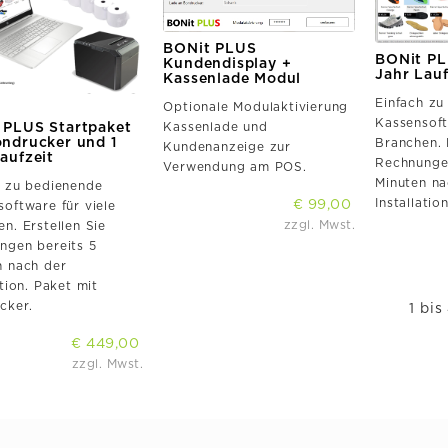
BONit PLUS
BONit PL
Kundendisplay +
Jahr Lauf
Kassenlade Modul
Einfach zu
Optionale Modulaktivierung
Kassensoft
 PLUS Startpaket
Kassenlade und
ondrucker und 1
Branchen. 
Kundenanzeige zur
aufzeit
Rechnungen
Verwendung am POS.
Minuten na
h zu bedienende
Installation
€ 99,00
oftware für viele
zzgl. Mwst.
n. Erstellen Sie
ngen bereits 5
n nach der
ation. Paket mit
cker.
1 bis
€ 449,00
zzgl. Mwst.