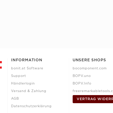
INFORMATION
UNSERE SHOPS
bonit.at Software
bocomponent.com
Support
BOPV.uno
Händlerlogin
BOPV.Info
Versand & Zahlung
freeremarkabletools.
AGB
VERTRAG WIDER
Datenschutzerklärung