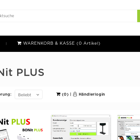
WARENKORB & KASSE (0 Artikel)
it PLUS
erung:
(0)
|
Händlerlogin