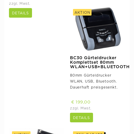
zzgl. Mwst.
AKTION
DETAILS
BC30 Gürteldrucker
Komplettset 80mm
WLAN+USB+BLUETOOTH
80mm Gürteldrucker
WLAN, USB, Bluetooth.
Dauerhaft preisgesenkt.
€ 199,00
zzgl. Mwst.
DETAILS