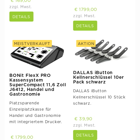
€ 169,00
zzgl. Mwst.
€ 1799,00
zzgl. Mwst.
DETAILS
DETAILS
MEISTVERKAUFT
AKTION
DALLAS iButton
BONit FlexX PRO
Kellnerschlüssel 10er
Kassensystem
Pack schwarz
SuperCompact 11,6 Zoll
J6412, Handel und
DALLAS iButton
Gastronomie
Kellnerschlüssel 10 Stück
Platzsparende
schwarz.
Einzelplatzkasse für
Handel und Gastronomie
€ 39,90
mit integriertem Drucker.
zzgl. Mwst.
DETAILS
€ 1799,00