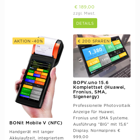
€ 189,00
zzgl. Mwst.
DETAILS
AKTION -40%
€ 200 SPAREN
BOPV.uno 15.6
Komplettset (Huawei,
Fronius, SMA,
Sigenergy)
Professionelle Photovoltaik
Anzeige für Huawei,
Fronius und SMA Systeme.
BONit Mobile V (NFC)
Ausführung "BIG" mit 15,6"
Display. Normalpreis €
Handgerät mit langer
999,00
Akkulaufzeit, integriertem