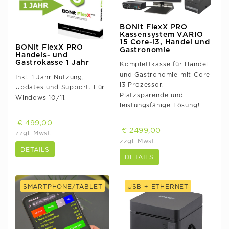
BONit FlexX PRO
Kassensystem VARIO
15 Core-i3, Handel und
BONit FlexX PRO
Gastronomie
Handels- und
Gastrokasse 1 Jahr
Komplettkasse für Handel
und Gastronomie mit Core
Inkl. 1 Jahr Nutzung,
i3 Prozessor.
Updates und Support. Für
Platzsparende und
Windows 10/11.
leistungsfähige Lösung!
€ 499,00
€ 2499,00
zzgl. Mwst.
zzgl. Mwst.
DETAILS
DETAILS
SMARTPHONE/TABLET
USB + ETHERNET