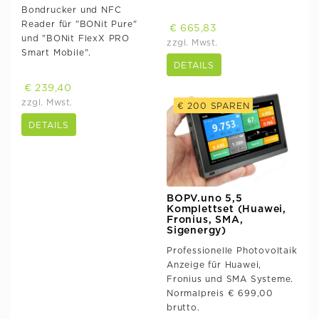
Bondrucker und NFC
Reader für "BONit Pure"
€ 665,83
und "BONit FlexX PRO
zzgl. Mwst.
Smart Mobile".
DETAILS
€ 239,40
zzgl. Mwst.
€ 200 SPAREN
DETAILS
BOPV.uno 5,5
Komplettset (Huawei,
Fronius, SMA,
Sigenergy)
Professionelle Photovoltaik
Anzeige für Huawei,
Fronius und SMA Systeme.
Normalpreis € 699,00
brutto.