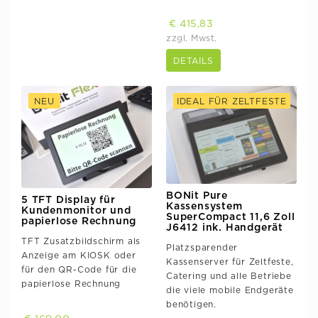
€ 415,83
zzgl. Mwst.
DETAILS
NEU
IDEAL FÜR ZELTFESTE
BONit Pure
5 TFT Display für
Kassensystem
Kundenmonitor und
SuperCompact 11,6 Zoll
papierlose Rechnung
J6412 ink. Handgerät
TFT Zusatzbildschirm als
Platzsparender
Anzeige am KIOSK oder
Kassenserver für Zeltfeste,
für den QR-Code für die
Catering und alle Betriebe
papierlose Rechnung
die viele mobile Endgeräte
benötigen.