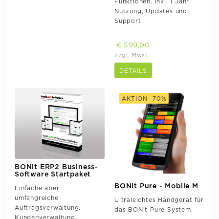
Funktionen. Inkl. 1 Jahr
Nutzung, Updates und
Support
€ 599,00
zzgl. Mwst.
DETAILS
AKTION -70%
BONit ERP2 Business-
Software Startpaket
BONit Pure - Mobile M
Einfache aber
umfangreiche
Ultraleichtes Handgerät für
Auftragsverwaltung,
das BONit Pure System.
Kundenverwaltung,