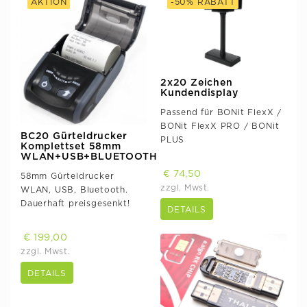
AKTION
-50% RABATT
2x20 Zeichen
Kundendisplay
Passend für BONit FlexX /
BONit FlexX PRO / BONit
BC20 Gürteldrucker
PLUS
Komplettset 58mm
WLAN+USB+BLUETOOTH
€ 74,50
58mm Gürteldrucker
zzgl. Mwst.
WLAN, USB, Bluetooth.
Dauerhaft preisgesenkt!
DETAILS
€ 199,00
zzgl. Mwst.
DETAILS