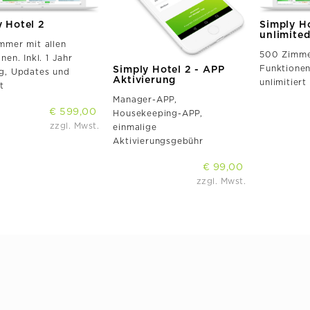
y Hotel 2
Simply Ho
unlimite
mmer mit allen
500 Zimmer
nen. Inkl. 1 Jahr
Funktionen
Simply Hotel 2 - APP
g, Updates und
Aktivierung
unlimitiert
t
Manager-APP,
€ 599,00
Housekeeping-APP,
zzgl. Mwst.
einmalige
Aktivierungsgebühr
€ 99,00
zzgl. Mwst.