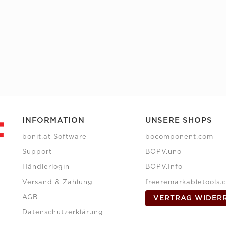
INFORMATION
UNSERE SHOPS
bonit.at Software
bocomponent.com
Support
BOPV.uno
Händlerlogin
BOPV.Info
Versand & Zahlung
freeremarkabletools.
AGB
VERTRAG WIDER
Datenschutzerklärung