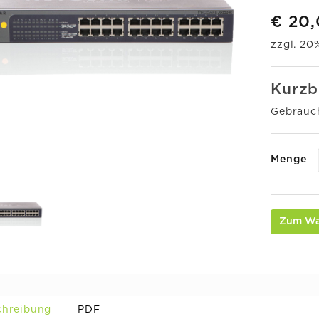
€ 20
zzgl. 2
Kurzb
Gebrauc
Menge
Zum Wa
chreibung
PDF