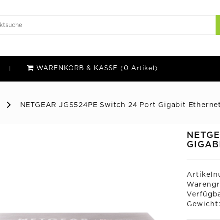
WARENKORB & KASSE (0 Artikel)
NETGEAR JGS524PE Switch 24 Port Gigabit Etherne
NETGE
GIGAB
Artikel
Warengr
Verfügba
Gewicht