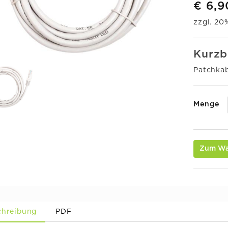
€ 6,9
zzgl. 2
Kurzb
Patchkab
Menge
Zum Wa
chreibung
PDF