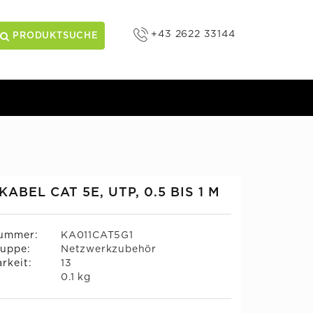
+43 2622 33144
PRODUKTSUCHE
ABEL CAT 5E, UTP, 0.5 BIS 1 M
nummer:
KA011CAT5G1
uppe:
Netzwerkzubehör
rkeit:
13
:
0.1 kg