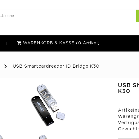
WARENKORB & KASSE (0 Artikel)
USB Smartcardreader ID Bridge K30
USB S
K30
Artikel
Warengr
Verfügba
Gewicht