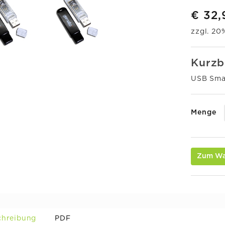
€ 32,
zzgl. 2
Kurzb
USB Sma
Menge
Zum Wa
chreibung
PDF