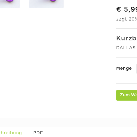
€ 5,9
zzgl. 2
Kurzb
DALLAS i
Menge
Zum Wa
chreibung
PDF