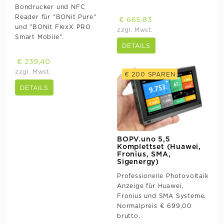
Bondrucker und NFC
Reader für "BONit Pure"
€ 665,83
und "BONit FlexX PRO
zzgl. Mwst.
Smart Mobile".
DETAILS
€ 239,40
zzgl. Mwst.
€ 200 SPAREN
DETAILS
BOPV.uno 5,5
Komplettset (Huawei,
Fronius, SMA,
Sigenergy)
Professionelle Photovoltaik
Anzeige für Huawei,
Fronius und SMA Systeme.
Normalpreis € 699,00
brutto.