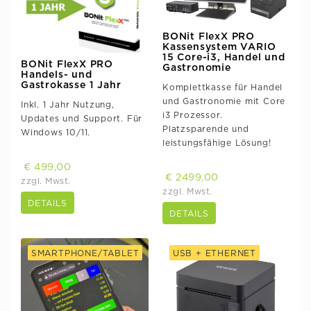
BONit FlexX PRO
Kassensystem VARIO
15 Core-i3, Handel und
BONit FlexX PRO
Gastronomie
Handels- und
Gastrokasse 1 Jahr
Komplettkasse für Handel
und Gastronomie mit Core
Inkl. 1 Jahr Nutzung,
i3 Prozessor.
Updates und Support. Für
Platzsparende und
Windows 10/11.
leistungsfähige Lösung!
€ 499,00
€ 2499,00
zzgl. Mwst.
zzgl. Mwst.
DETAILS
DETAILS
SMARTPHONE/TABLET
USB + ETHERNET