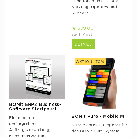
Funktionen. Inkl. 1 Jahr
Nutzung, Updates und
Support
€ 599,00
zzgl. Mwst.
DETAILS
AKTION -70%
BONit ERP2 Business-
Software Startpaket
BONit Pure - Mobile M
Einfache aber
umfangreiche
Ultraleichtes Handgerät für
Auftragsverwaltung,
das BONit Pure System.
Kundenverwaltung,