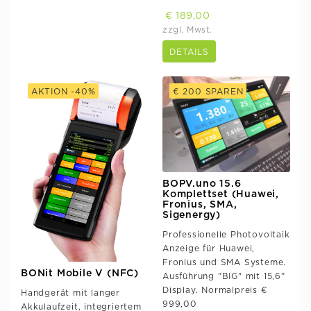
€ 189,00
zzgl. Mwst.
DETAILS
AKTION -40%
€ 200 SPAREN
BOPV.uno 15.6
Komplettset (Huawei,
Fronius, SMA,
Sigenergy)
Professionelle Photovoltaik
Anzeige für Huawei,
Fronius und SMA Systeme.
BONit Mobile V (NFC)
Ausführung "BIG" mit 15,6"
Display. Normalpreis €
Handgerät mit langer
999,00
Akkulaufzeit, integriertem