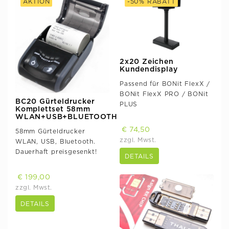
AKTION
-50% RABATT
2x20 Zeichen
Kundendisplay
Passend für BONit FlexX /
BONit FlexX PRO / BONit
BC20 Gürteldrucker
PLUS
Komplettset 58mm
WLAN+USB+BLUETOOTH
€ 74,50
58mm Gürteldrucker
zzgl. Mwst.
WLAN, USB, Bluetooth.
Dauerhaft preisgesenkt!
DETAILS
€ 199,00
zzgl. Mwst.
DETAILS