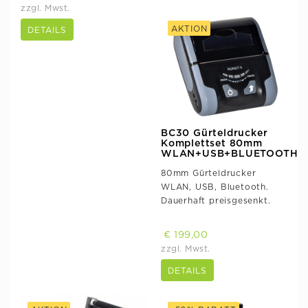
zzgl. Mwst.
AKTION
DETAILS
BC30 Gürteldrucker
Komplettset 80mm
WLAN+USB+BLUETOOTH
80mm Gürteldrucker
WLAN, USB, Bluetooth.
Dauerhaft preisgesenkt.
€ 199,00
zzgl. Mwst.
DETAILS