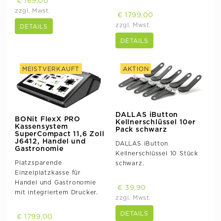
€ 169,00
zzgl. Mwst.
€ 1799,00
zzgl. Mwst.
DETAILS
DETAILS
MEISTVERKAUFT
AKTION
DALLAS iButton
BONit FlexX PRO
Kellnerschlüssel 10er
Kassensystem
Pack schwarz
SuperCompact 11,6 Zoll
J6412, Handel und
DALLAS iButton
Gastronomie
Kellnerschlüssel 10 Stück
Platzsparende
schwarz.
Einzelplatzkasse für
Handel und Gastronomie
€ 39,90
mit integriertem Drucker.
zzgl. Mwst.
DETAILS
€ 1799,00