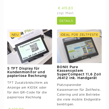
€ 415,83
zzgl. Mwst.
DETAILS
NEU
IDEAL FÜR ZELTFESTE
BONit Pure
5 TFT Display für
Kassensystem
Kundenmonitor und
SuperCompact 11,6 Zoll
papierlose Rechnung
J6412 ink. Handgerät
TFT Zusatzbildschirm als
Platzsparender
Anzeige am KIOSK oder
Kassenserver für Zeltfeste,
für den QR-Code für die
Catering und alle Betriebe
papierlose Rechnung
die viele mobile Endgeräte
benötigen.